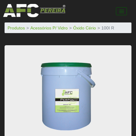
Produtos
Acessórios P/ Vidro
Óxido Cério
100I R