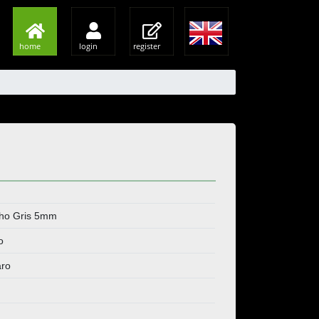
home
login
register
lho Gris 5mm
o
aro