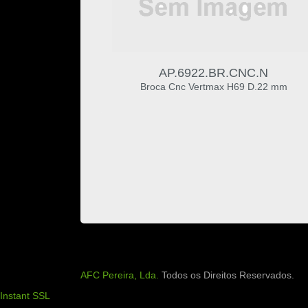
AP.6922.BR.CNC.N
Broca Cnc Vertmax H69 D.22 mm
AFC Pereira, Lda.
Todos os Direitos Reservados.
Instant SSL