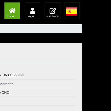
ínicio
login
registrarse
ax H69 D.22 mm
mantadas
co CNC