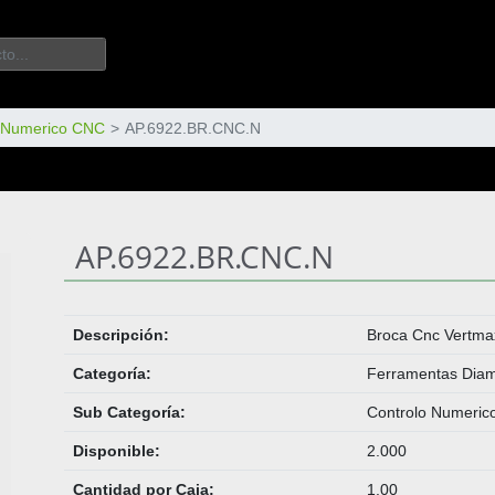
o Numerico CNC
AP.6922.BR.CNC.N
AP.6922.BR.CNC.N
Descripción:
Broca Cnc Vertm
Categoría:
Ferramentas Dia
Sub Categoría:
Controlo Numeri
Disponible:
2.000
Cantidad por Caja:
1.00