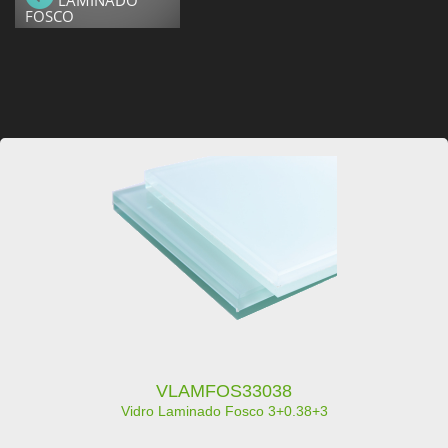
LAMINADO
FOSCO
VLAMFOS33038
Vidro Laminado Fosco 3+0.38+3