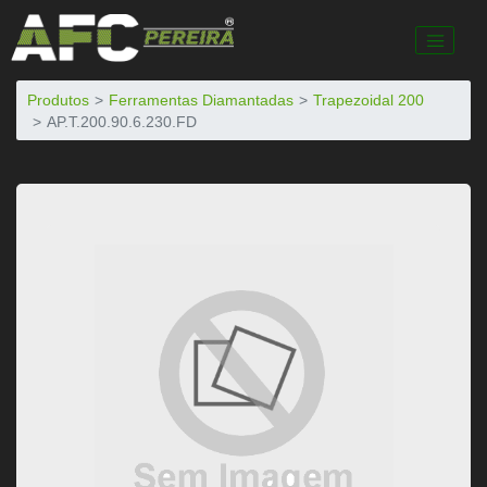
Produtos
Ferramentas Diamantadas
Trapezoidal 200
AP.T.200.90.6.230.FD