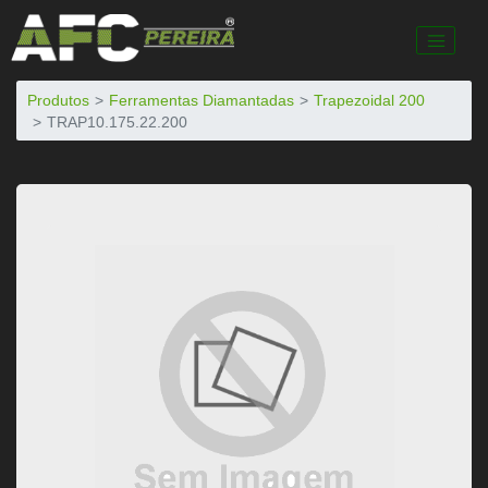
Produtos
Ferramentas Diamantadas
Trapezoidal 200
TRAP10.175.22.200