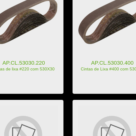
AP.CL.53030.220
AP.CL.53030.400
tas de lixa #220 com 530X30
Cintas de Lixa #400 com 53