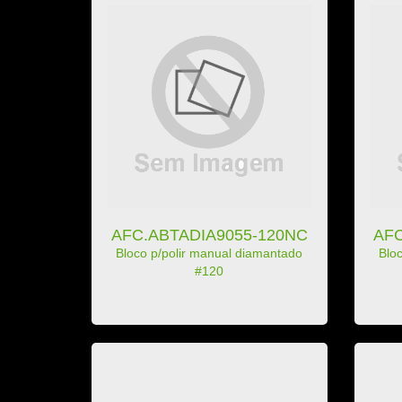
AFC.ABTADIA9055-120NC
AFC
Bloco p/polir manual diamantado
Blo
#120