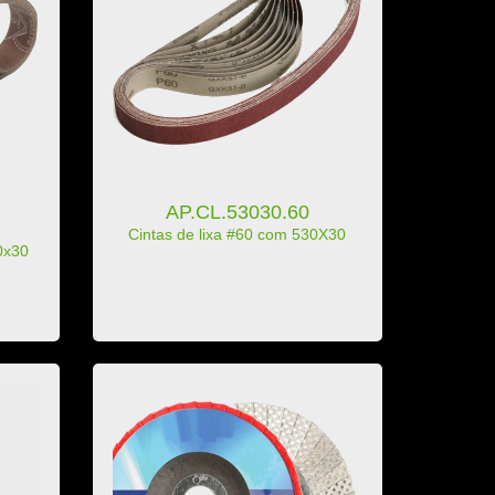
AP.CL.53030.60
Cintas de lixa #60 com 530X30
0x30