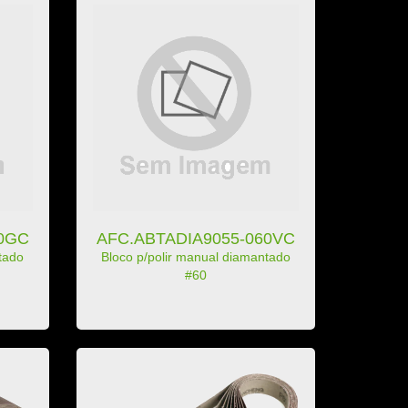
00GC
AFC.ABTADIA9055-060VC
tado
Bloco p/polir manual diamantado
#60