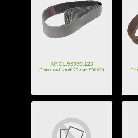
AP.CL.53030.120
Cintas de Lixa #120 com 530X30
Cin