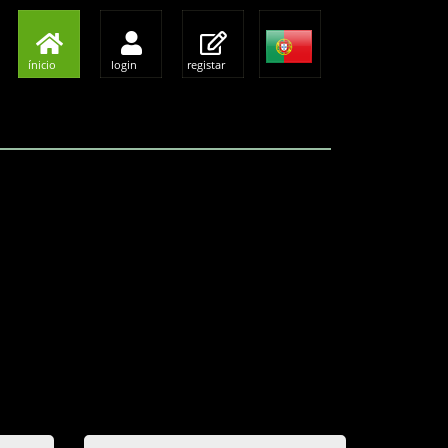
ínicio
login
registar