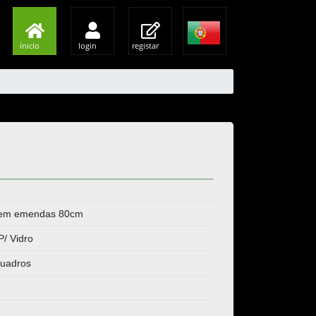
ínicio
login
registar
sem emendas 80cm
P/ Vidro
uadros