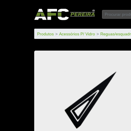
Produtos
Acessórios P/ Vidro
Reguas/esquadr