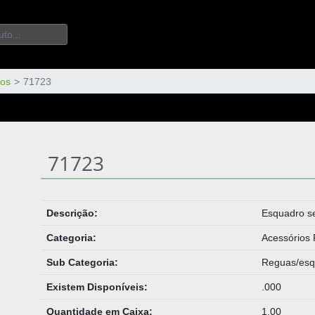
os
71723
71723
Descrição:
Esquadro 
Categoria:
Acessórios 
Sub Categoria:
Reguas/esq
Existem Disponíveis:
.000
Quantidade em Caixa:
1.00