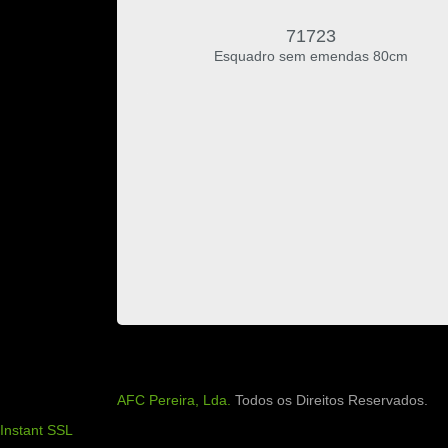
71723
Esquadro sem emendas 80cm
AFC Pereira, Lda.
Todos os Direitos Reservados.
Instant SSL