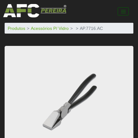
Produtos
Acessórios P/ Vidro
AP.7716.AC