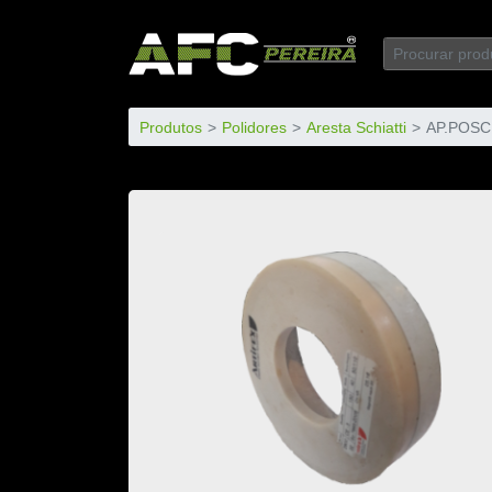
Produtos
Polidores
Aresta Schiatti
AP.POSC