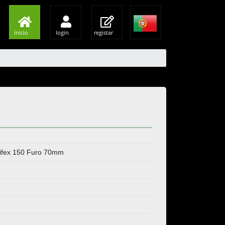
ínicio
login
registar
rtifex 150 Furo 70mm