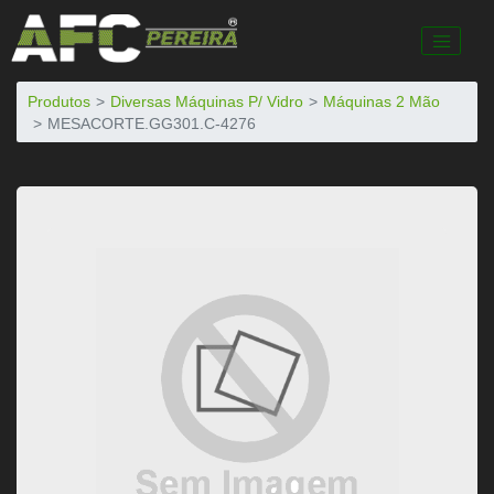
Produtos
Diversas Máquinas P/ Vidro
Máquinas 2 Mão
MESACORTE.GG301.C-4276