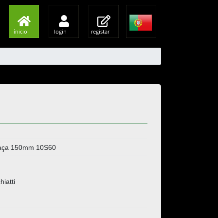
ínicio
login
registar
Taça 150mm 10S60
hiatti