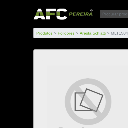
Produtos
Polidores
Aresta Schiatti
MLT1504