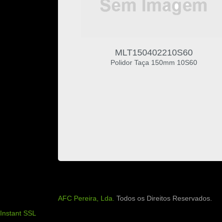
MLT150402210S60
Polidor Taça 150mm 10S60
AFC Pereira, Lda.
Todos os Direitos Reservados.
Instant SSL