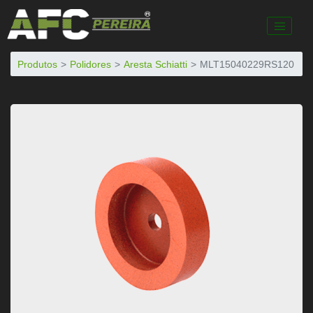
Produtos
Polidores
Aresta Schiatti
MLT15040229RS120