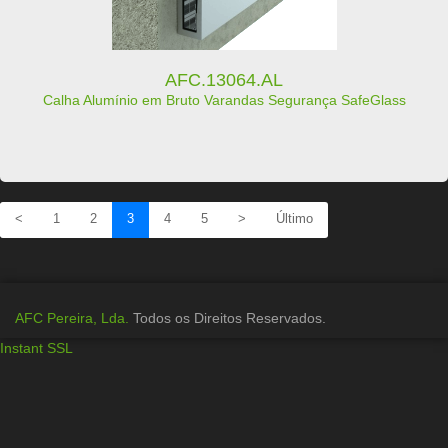
AFC.13064.AL
Calha Alumínio em Bruto Varandas Segurança SafeGlass
<
1
2
3
4
5
>
Último
AFC Pereira, Lda.
Todos os Direitos Reservados.
Instant SSL