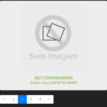
MLT1304050AB400
Polidor Taça 130*40*50 AB400
<
1
2
3
4
>