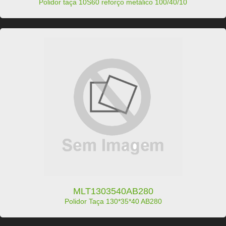
Polidor taça 10S60 reforço metálico 100/40/10
MLT1303540AB280
Polidor Taça 130*35*40 AB280