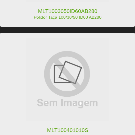
MLT1003050ID60AB280
Polidor Taça 100/30/50 ID60 AB280
MLT100401010S