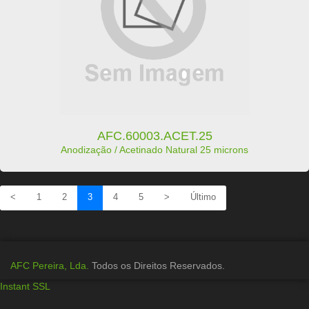
AFC.60003.ACET.25
Anodização / Acetinado Natural 25 microns
<
1
2
3
4
5
>
Último
AFC Pereira, Lda.
Todos os Direitos Reservados.
Instant SSL