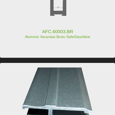
AFC.60003.BR
Alumínio Varandas Bruto SafeGlassNew