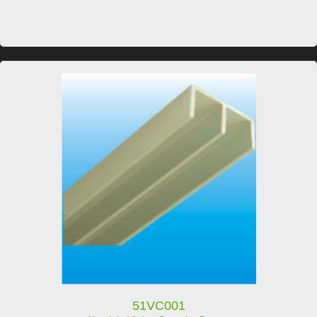
51VC001